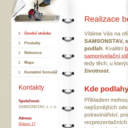
Realizace b
Vítáme Vás na ofi
Úvodní stránka
SAMSONSTAV, s. 
Produkty
podlah
. Kvalitní
b
Reference
samonivelační st
tedy těch, u kter
Mapa
životnost
.
Kontaktní formulář
Kontakty
Kde podlah
Příkladem mohou
Společnost:
nejrůznějších odv
SAMSONSTAV, s. r. o.
potravinářství, p
Adresa:
rezprezentačních 
Drásov 17