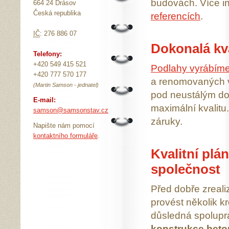
budovách. Více in
664 24 Drásov
Česká republika
referencích
.
IČ
: 276 886 07
Dokonalá kv
Telefony:
+420 549 415 521
Podlahy vyrábím
+420 777 570 177
a renomovaných v
(Martin Samson - jednatel)
pod neustálým d
E-mail:
maximální kvalitu
samson@samsonstav.cz
záruky.
Napište nám pomocí
kontaktního formuláře
.
Kvalitní plá
společnost
Před dobře zreal
provést několik k
důsledná spoluprá
konstrukce bet