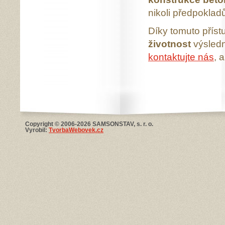
nikoli předpoklad
Díky tomuto příst
životnost
výsledn
kontaktujte nás
, 
Copyright © 2006-2026 SAMSONSTAV, s. r. o.
Vyrobil:
TvorbaWebovek.cz